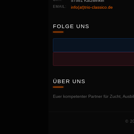
57581 Katzwinkel
EMAIL:
info(at)trio-classico.de
FOLGE UNS
ÜBER UNS
Euer kompetenter Partner für Zucht, Aus
© 20