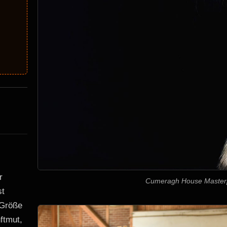
r
Cumeragh House Master
st
 Größe
ftmut,