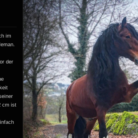
ch im
tleman.
or der
ne
keit
seiner
 cm ist
einfach