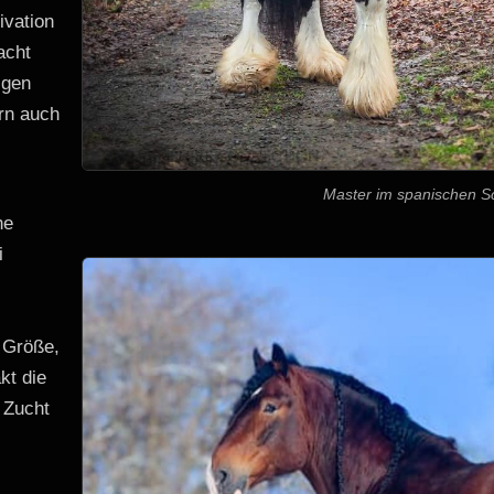
ivation
acht
igen
rn auch
Master im spanischen Sc
he
i
 Größe,
kt die
n Zucht