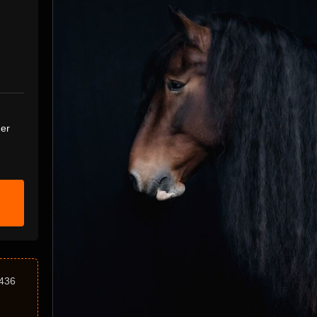
der
436