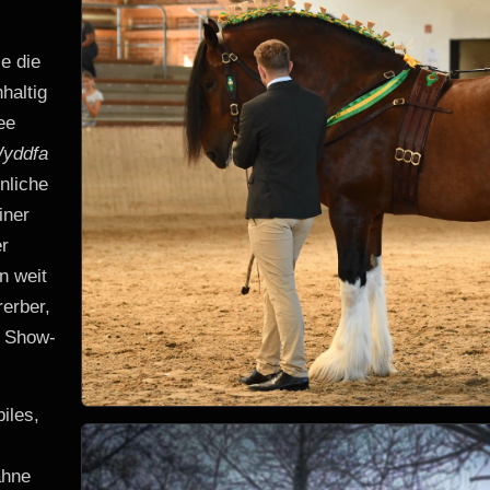
ie die
haltig
ee
yddfa
nliche
iner
er
n weit
rerber,
n Show-
iles,
ähne